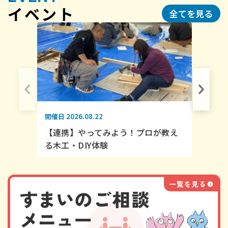
イベント
応援する不動産事業者を追加募集！！
全てを見る
2026.07.21
令和８年度選定支援システム（すまいるパー
トナー）省エネ事業者一覧を掲載しました
開催日
2026.08.22
2026.08.03
NEW
【連携】やってみよう！プロが教え
すまいるネットのお盆期間中の休館のお知ら
る木工・DIY体験
せ
2026.06.19
令和８年度すまいるパートナーを募集しま
す！【受付期間：６/19(金)～７/31（金）】