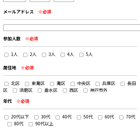
メールアドレス
※必須
参加人数
※必須
1人
2人
3人
4人
5人
居住地
※必須
北区
東灘区
灘区
中央区
兵庫区
長田
区
須磨区
垂水区
西区
神戸市外
年代
※必須
20代以下
30代
40代
50代
60代
70代
80代
90代以上