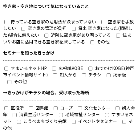
空き家・空き地について気になっていること
持っている空き家の活用法が決まっていない
空き家を手放
したい
空き家の管理が負担
将来 空き家になった(相続し
た)場合に備えたい
近隣に空き家があり困っている
住ま
いやお店に活用できる空き家を探している
その他
セミナーを知ったきっかけ
すまいるネットHP
広報紙KOBE
おでかけKOBE(神戸
市イベント情報サイト)
知人から
チラシ
掲示板
その他
→きっかけがチラシの場合、受け取った場所
区役所
図書館
コープ
文化センター
婦人会
館
消費生活センター
地域福祉センター
すまいるネ
ット
こうべまちづくり会館
イベントやセミナー
そ
の他