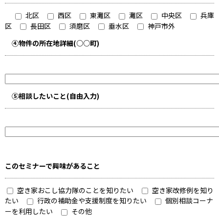
北区
西区
東灘区
灘区
中央区
兵庫
区
長田区
須磨区
垂水区
神戸市外
④物件の所在地詳細(○○町)
⑤相談したいこと(自由入力)
このセミナーで興味があること
空き家おこし協力隊のことを知りたい
空き家改修例を知り
たい
行政の補助金や支援制度を知りたい
個別相談コーナ
ーを利用したい
その他