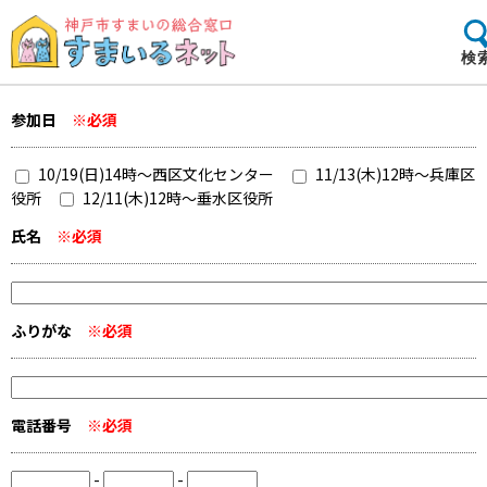
検
参加日
※必須
10/19(日)14時～西区文化センター
11/13(木)12時～兵庫区
役所
12/11(木)12時～垂水区役所
氏名
※必須
ふりがな
※必須
電話番号
※必須
-
-