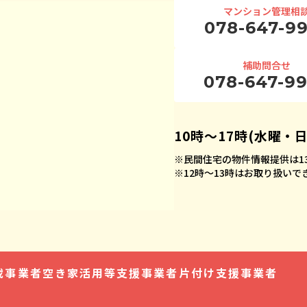
マンション管理相
078-647-9
補助問合せ
078-647-9
10時〜17時(水曜・
※
民間住宅の物件情報提供は13
※
12時〜13時はお取り扱い
載事業者
空き家活用等
支援事業者
片付け支援事業者