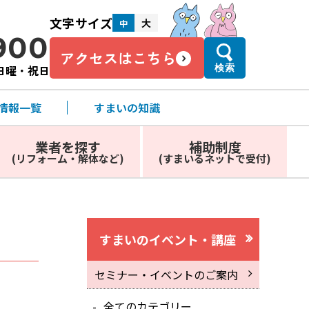
文字サイズ
大
中
900
アクセスはこちら
・日曜・祝日
検索
情報一覧
すまいの知識
業者を探す
補助制度
(リフォーム・解体など)
(すまいるネットで受付)
すまいのイベント・講座
セミナー・イベントのご案内
全てのカテゴリー