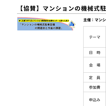
【協賛】マンションの機械式
主催：マンシ
テーマ
日 時
会 場
定 員
参加費
申込み