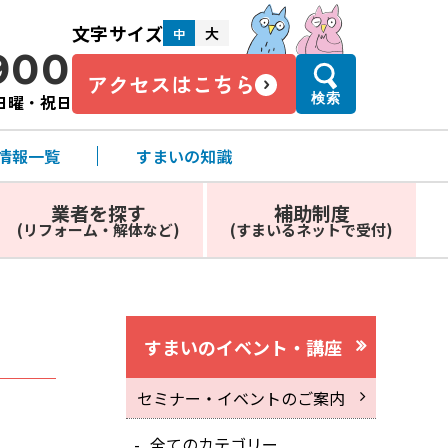
文字サイズ
大
中
900
アクセスはこちら
・日曜・祝日
検索
情報一覧
すまいの知識
業者を探す
補助制度
(リフォーム・解体など)
(すまいるネットで受付)
すまいのイベント・講座
セミナー・イベントのご案内
全てのカテゴリー