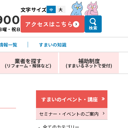
文字サイズ
大
中
900
アクセスはこちら
・日曜・祝日
検索
情報一覧
すまいの知識
業者を探す
補助制度
(リフォーム・解体など)
(すまいるネットで受付)
すまいのイベント・講座
セミナー・イベントのご案内
全てのカテゴリー