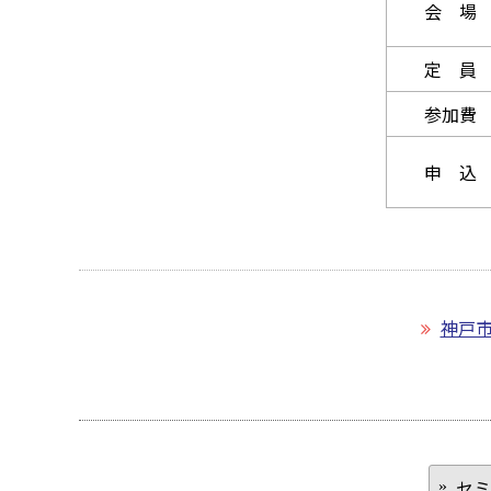
会 場
定 員
参加費
申 込
神戸
セミ