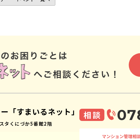
ター「すまいるネット」
07
相談
スタくにづか5番館2階
マンション管理相