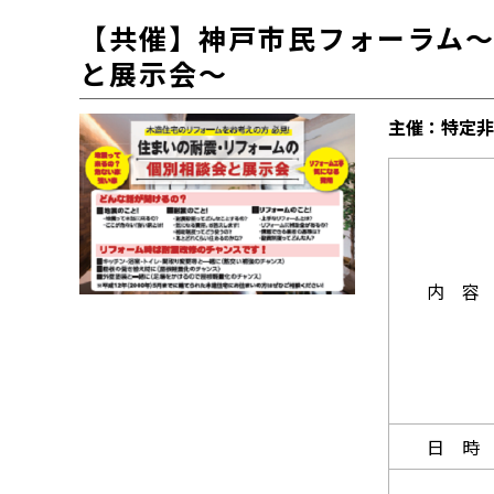
【共催】神戸市民フォーラム
と展示会～
主催：特定非
内 容
日 時