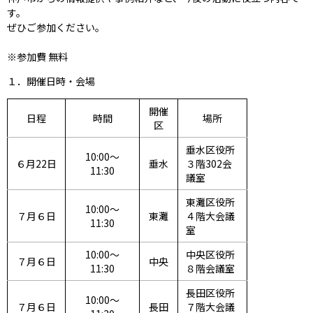
す。
ぜひご参加ください。
※参加費 無料
１．開催日時・会場
開催
日程
時間
場所
区
垂水区役所
10:00～
６月22日
垂水
３階302会
11:30
議室
東灘区役所
10:00～
７月６日
東灘
４階大会議
11:30
室
10:00～
中央区役所
７月６日
中央
11:30
８階会議室
長田区役所
10:00～
７月６日
長田
７階大会議