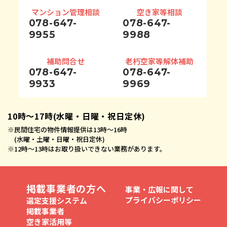
マンション管理相談
空き家等相談
078-647-
078-647-
9955
9988
補助問合せ
老朽空家等解体補助
078-647-
078-647-
9933
9969
10時〜17時(水曜・日曜・祝日定休)
※
民間住宅の物件情報提供は13時〜16時
(水曜・土曜・日曜・祝日定休)
※
12時〜13時はお取り扱いできない業務があります。
掲載事業者の方へ
事業・広報に関して
プライバシーポリシー
選定支援システム
掲載事業者
空き家活用等