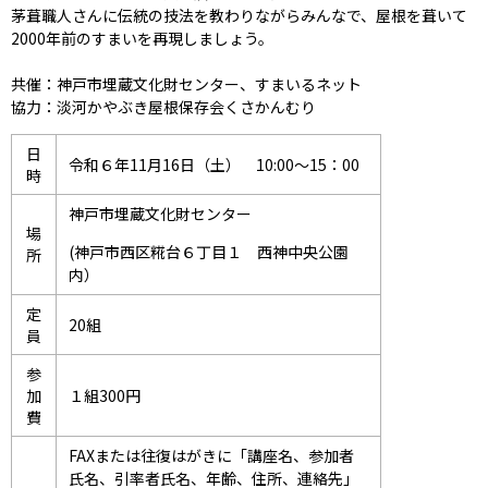
茅葺職人さんに伝統の技法を教わりながらみんなで、屋根を葺いて
2000年前のすまいを再現しましょう。
共催：神戸市埋蔵文化財センター、すまいるネット
協力：淡河かやぶき屋根保存会くさかんむり
日
令和６年11月16日（土） 10:00～15：00
時
神戸市埋蔵文化財センター
場
(神戸市西区糀台６丁目１ 西神中央公園
所
内）
定
20組
員
参
加
１組300円
費
FAXまたは往復はがきに「講座名、参加者
氏名、引率者氏名、年齢、住所、連絡先」