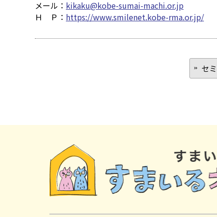
メール：
kikaku@kobe-sumai-machi.or.jp
Ｈ Ｐ：
https://www.smilenet.kobe-rma.or.jp/
セミ