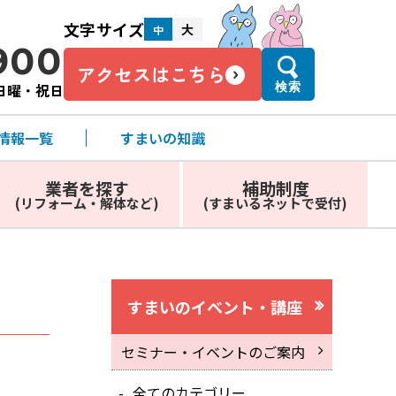
文字サイズ
大
中
900
アクセスはこちら
・日曜・祝日
検索
情報一覧
すまいの知識
業者を探す
補助制度
(リフォーム・解体など)
(すまいるネットで受付)
すまいのイベント・講座
セミナー・イベントのご案内
全てのカテゴリー