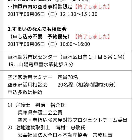
※神戸市内の空き家相談限定
【終了しました】
2017年08月06日（日）12：30〜15：30
3.すまいのなんでも相談会
（申し込み不要 予約優先）
【終了しました】
2017年08月06日（日）10:00〜16:00
垂水勤労市民センター（垂水区日向１丁目５番１号）
JR、山陽電車垂水駅徒歩３分
空き家活用セミナー 定員70名
空き家活用相談会 20名程（相談時間約30分）
申込多数は抽選
1）弁護士 判治 裕介氏
兵庫県弁護士会会員
空家・老朽危険家屋対策プロジェクトチーム委員
2）宅地建物取引士 南村 忠敬氏
公益社団法人全日本不動産協会 常務理事