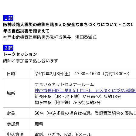
１部
阪神淡路大震災の教訓を踏まえた安全なまちづくりについて・この1
年の自然災害を踏まえて
神戸市危機管理室防災啓発担当係長 浅田香織氏
２部
トークセッション
講師と参加者で話し合います
日時
令和2年2月8日(土) 13:30～16:00（受付13:00～）
すまいるネットセミナールーム
神戸市長田区二葉町5丁目1-1 アスタくにづか5番館
場所
新長田駅（JR・地下鉄）から南へ徒歩約13分
駒ヶ林駅（地下鉄）から徒歩約3分
定員
50名（申込多数の場合は抽選。登録管理組合を優先
参加費
無料
申込方法
電話、ハガキ、FAX、Eメール