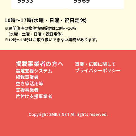
9933
9969
10時〜17時(水曜・日曜・祝日定休)
※
民間住宅の物件情報提供は13時〜16時
(水曜・土曜・日曜・祝日定休)
※
12時〜13時はお取り扱いできない業務があります。
掲載事業者の方へ
事業・広報に関して
プライバシーポリシー
選定支援システム
掲載事業者
空き家活用等
支援事業者
片付け支援事業者
Copyright SMILE NET All rights reserved.