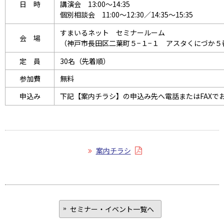
日 時
講演会 13:00〜14:35
個別相談会 11:00〜12:30／14:35〜15:35
すまいるネット セミナールーム
会 場
（神戸市長田区二葉町５−１−１ アスタくにづか５
定 員
30名（先着順）
参加費
無料
申込み
下記【案内チラシ】の申込み先へ電話またはFAXで
案内チラシ
セミナー・イベント一覧へ