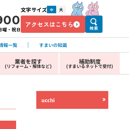
文字サイズ
大
中
900
アクセスはこちら
・日曜・祝日
検索
情報一覧
すまいの知識
業者を探す
補助制度
(リフォーム・解体など)
(すまいるネットで受付)
ucchi