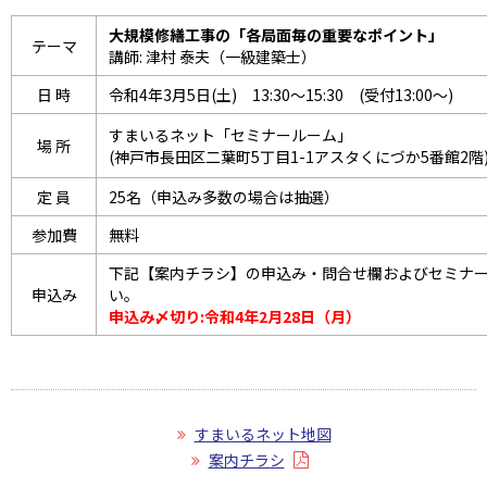
大規模修繕工事の「各局面毎の重要なポイント」
テーマ
講師: 津村 泰夫（一級建築士）
日 時
令和4年3月5日(土) 13:30～15:30 (受付13:00～)
すまいるネット「セミナールーム」
場 所
(神戸市長田区二葉町5丁目1-1アスタくにづか5番館2階
定 員
25名（申込み多数の場合は抽選）
参加費
無料
下記【案内チラシ】の申込み・問合せ欄およびセミナ
申込み
い。
申込み〆切り:令和4年2月28日（月）
すまいるネット地図
案内チラシ