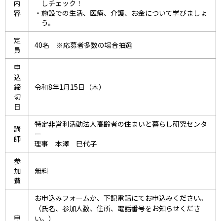
内
しチェック！
容
施設での生活、医療、介護、お金について学びましょ
う。
定
40名 ※応募者多数の場合抽選
員
申
込
締
令和8年1月15日（木）
切
日
特定非営利活動法人高齢者の住まいと暮らし研究センタ
講
ー
師
理事 本澤 巳代子
参
加
無料
費
お申込みフォームか、下記電話にてお申込みください。
（氏名、参加人数、住所、電話番号をお知らせくださ
申
い。）