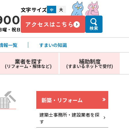
文字サイズ
大
中
900
アクセスはこちら
・日曜・祝日
検索
情報一覧
すまいの知識
業者を探す
補助制度
(リフォーム・解体など)
(すまいるネットで受付)
新築・リフォーム
建築士事務所・建設業者を探
す