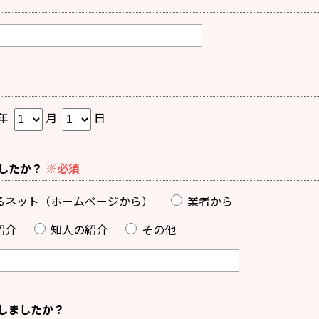
年
月
日
したか？
※必須
るネット（ホームページから）
業者から
紹介
知人の紹介
その他
しましたか？