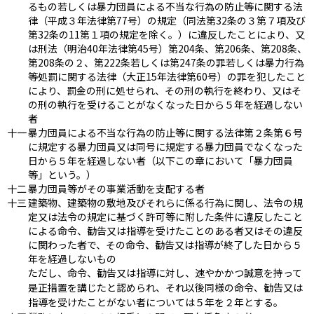
るもの若しくは暴力団員による不当な行為の防止等に関する法
律（平成３年法律第77号）の規定（同法第32条の３第７項及び
第32条の11第１項の規定を除く。）に違反したことにより、又
は刑法（明治40年法律第45号）第204条、第206条、第208条、
第208条の２、第222条若しくは第247条の罪若しくは暴力行為
等処罰に関する法律（大正15年法律第60号）の罪を犯したこと
により、罰金の刑に処せられ、その刑の執行を終わり、又はそ
の刑の執行を受けることがなくなった日から５年を経過しない
者
十一
暴力団員による不当な行為の防止等に関する法律第２条第６号
に規定する暴力団員又は同号に規定する暴力団員でなくなった
日から５年を経過しない者（以下この章において「暴力団員
等」という。）
十二
暴力団員等がその事業活動を支配する者
十三
建築物、建築物の敷地及びそれらに係る行為に関し、法令の規
定又は法令の規定に基づく許可等に附した条件に違反したこと
による命令、勧告又は指導を受けたことのある者又はその違反
に関わった者で、その命令、勧告又は指導が終了した日から５
年を経過しないもの
ただし、命令、勧告又は指導に対し、速やかかつ誠意を持って
是正措置を講じたと認められ、それ以後同様の命令、勧告又は
指導を受けたことがない者については５年を２年とする。