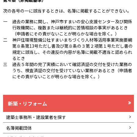
次の各号の一に該当するときは、名簿に掲載することができない。
一
過去の業務に関し、神戸市すまいの安心支援センター及び関係
行政機関に、複数または継続的に苦情相談の事実があるとき
（申請者にその責がないことが明らかな場合を除く。）
二
神戸住環境整備公社すまいまちづくり人材等活用事業実施要綱
第８条第13号ただし書及び第８条の３第２項第１号ただし書の
規定に該当し、その違反の内容が名簿に掲載不適当と認められ
るとき
三
過去５年間の完了実績において確認済証の交付を受けた業務の
うち、検査済証の交付を受けていない業務があるとき（申請者
にその責がないことが明らかな場合を除く。）
新築・リフォーム
建築士事務所・建設業者を探す
名簿掲載団体