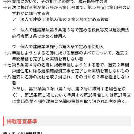
十四
業務において、その相手との間で、現在係争中の者
十五
次に掲げる者が第５号から第11号まで、第13号又は第14号のい
ずれかに該当する者
ア 法人で建築士法第23条の２第３号で定める役員
イ 法人で建設業法第５条第３号で定める役員等又は建設業法
施行令第３条で定める使用人
ウ 個人で建設業法施行令第３条で定める使用人
十六
申請しようとする名簿に掲げる業務のすべてについて、過去２
年間業務を完了した実績を有しない者
十七
第５条第４号の名簿に掲載申請しようとする者で、過去２年間
戸建住宅に係る建築確認済工事を完了した実績を有しないもの
十八
過去に名簿の掲載を取り消され、その日から２年を経過しない
者
ただし、第13条第１項（第１号、第２号に該当する場合を除
く）、第15条第１項において準用する第16号若しくは第17号又
は第15条第４項を理由に名簿の掲載を取り消された者を除く。
掲載審査基準
第４条（非掲載基準）