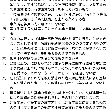
条第３号、第４号及び第５号の名簿に掲載申請しようとする者
で建設業法による建設業の許可を有していないもの
二
「特定商取引に関する法律」（昭和51年法律第57号）第２条第
１項に規定する「訪問販売」を主たる業とする者
三
事業所を神戸市内に設けていない者
四
第３条第１号又は第２号に定める業を開業して２年に満たない
者
五
心身の故障により建築士事務所の業務を適正に行うことができ
ない者として建築士法施行規則第20条の２の２で定めるもの若
しくは心身の故障により建設業を適正に営むことができない者
として建設業法施行規則第８条の２で定めるもの
六
破産手続開始の決定を受けて復権を得ない者
七
禁錮以上の刑に処せられ又は住宅の供給に関する法令の規定に
より罰金以上の刑に処せられて、その刑の執行を終わり又は執
行を受けることがなくなった日から５年を経過しない者
八
建設業法により許可を取り消された者又は建築士法により登録
を取り消された者で、その取消しの日から５年を経過しないも
の
九
建設業法により営業の停止又は禁止を命じられ、又は建築士法
により事務所の閉鎖を命じられ、その期間が経過しない者
十
建設業法、建設工事の施工若しくは建設工事に従事する労働者
の使用に関する法令の規定で建設業法施行令第３条の２で定め