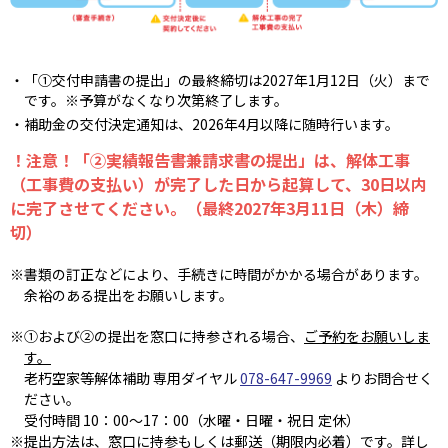
「①交付申請書の提出」の最終締切は2027年1月12日（火）まで
です。※予算がなくなり次第終了します。
補助金の交付決定通知は、2026年4月以降に随時行います。
！注意！「②実績報告書兼請求書の提出」は、解体工事
（工事費の支払い）が完了した日から起算して、30日以内
に完了させてください。（最終2027年3月11日（木）締
切）
書類の訂正などにより、手続きに時間がかかる場合があります。
余裕のある提出をお願いします。
①および②の提出を窓口に持参される場合、
ご予約をお願いしま
す。
老朽空家等解体補助 専用ダイヤル
078-647-9969
よりお問合せく
ださい。
受付時間
10：00
～
17：00
（水曜・日曜・祝日 定休）
提出方法は、窓口に持参もしくは郵送（期限内必着）です。詳し