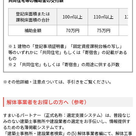
共同住宅等の補助金の交付額
登記床面積または
100㎡以上
110㎡以上
120
課税床面積の合計
補助金額
70万円
75万円
80
※１ 建物の「登記事項証明書」「固定資産課税台帳の写し」
等のいずれかに「共同住宅」もしくは「寄宿舎」の記載がある
もの
※２ 「共同住宅」もしくは「寄宿舎」の用途に供する戸数
※その他詳細・注意点ついては、手引きをご覧ください。
解体事業者をお探しの方へ（参考）
すまいるパートナー（正式名称：選定支援システム）は、普段なじ
みのない建築士事務所や建設業者の選定をお手伝いし、情報提供す
るための名簿掲載システムです。
「建築士事務所・建設業者検索」の(5) 解体事業者編にて、解体工事