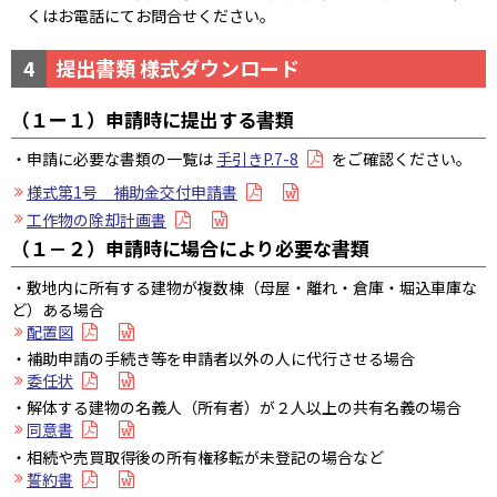
くはお電話にてお問合せください。
4
提出書類 様式ダウンロード
（１ー１）申請時に提出する書類
・申請に必要な書類の一覧は
手引きP.7-8
をご確認ください。
様式第1号 補助金交付申請書
工作物の除却計画書
（１－２）申請時に場合により必要な書類
・敷地内に所有する建物が複数棟（母屋・離れ・倉庫・堀込車庫な
ど）ある場合
配置図
・補助申請の手続き等を申請者以外の人に代行させる場合
委任状
・解体する建物の名義人（所有者）が２人以上の共有名義の場合
同意書
・相続や売買取得後の所有権移転が未登記の場合など
誓約書