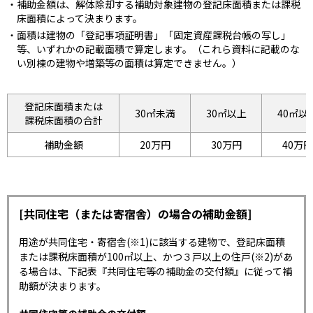
補助金額は、解体除却する補助対象建物の登記床面積または課税
床面積によって決まります。
面積は建物の「登記事項証明書」「固定資産課税台帳の写し」
等、いずれかの記載面積で算定します。（これら資料に記載のな
い別棟の建物や増築等の面積は算定できません。）
登記床面積または
30㎡未満
30㎡以上
40㎡以
課税床面積の合計
補助金額
20万円
30万円
40万円
[共同住宅（または寄宿舎）の場合の補助金額]
用途が共同住宅・寄宿舎(※1)に該当する建物で、登記床面積
または課税床面積が100㎡以上、かつ３戸以上の住戸(※2)があ
る場合は、下記表『共同住宅等の補助金の交付額』に従って補
助額が決まります。