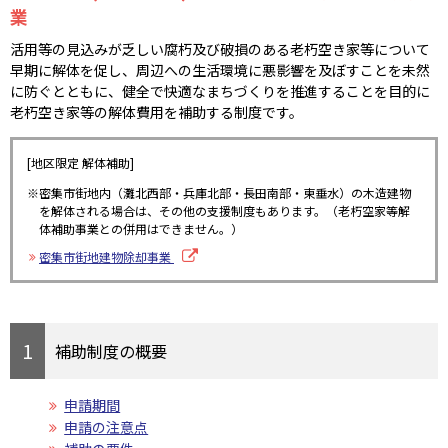
業
活用等の見込みが乏しい腐朽及び破損のある老朽空き家等について
早期に解体を促し、周辺への生活環境に悪影響を及ぼすことを未然
に防ぐとともに、健全で快適なまちづくりを推進することを目的に
老朽空き家等の解体費用を補助する制度です。
[地区限定 解体補助]
密集市街地内（灘北西部・兵庫北部・長田南部・東垂水）の木造建物
を解体される場合は、その他の支援制度もあります。（老朽空家等解
体補助事業との併用はできません。）
密集市街地建物除却事業
補助制度の概要
申請期間
申請の注意点