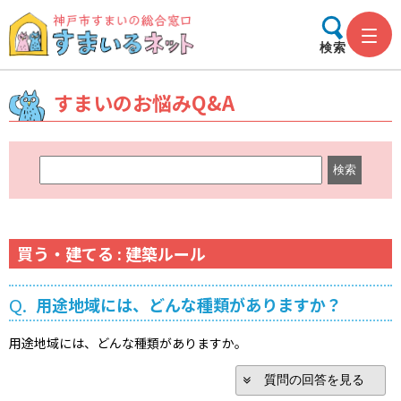
検索
すまいのお悩みQ&A
キ
ー
ワ
ー
ド
買う・建てる : 建築ルール
検
索
Q.
用途地域には、どんな種類がありますか？
用途地域には、どんな種類がありますか。
質問の回答を見る