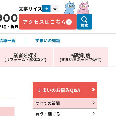
文字サイズ
大
中
900
アクセスはこちら
・日曜・祝日
検索
情報一覧
すまいの知識
業者を探す
補助制度
(リフォーム・解体など)
(すまいるネットで受付)
すまいのお悩みQ&A
すべての質問
買う・建てる