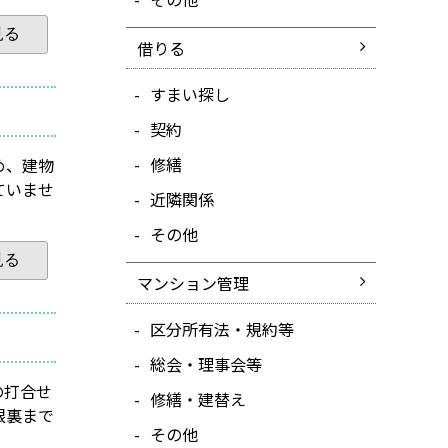
見る
借りる
すまい探し
契約
修繕
め、建物
ていませ
近隣関係
その他
見る
マンション管理
区分所有法・規約等
総会・理事会等
の打合せ
修繕・建替え
根裏まで
その他