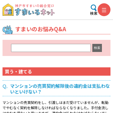
検索
すまいのお悩みQ&A
キ
ー
ワ
ー
ド
買う・建てる
検
索
Q.
マンションの売買契約解除後の違約金は支払わな
いといけない？
マンションの売買契約をし、引渡しはまだ受けていませんが、転勤
でやむなく契約を解除しなければならなくなりました。手付金流し
はやむを得ないと思いますが、違約金は払わなければならないでし