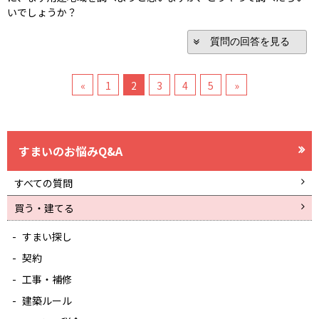
いでしょうか？
質問の回答を見る
«
1
2
3
4
5
»
すまいのお悩みQ&A
すべての質問
買う・建てる
すまい探し
契約
工事・補修
建築ルール