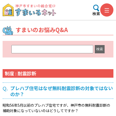
検索
すまいのお悩みQ&A
キ
ー
ワ
ー
ド
制度 : 耐震診断
検
索
Q.
プレハブ住宅はなぜ無料耐震診断の対象ではない
のか？
昭和56年5月以前のプレハブ住宅ですが、神戸市の無料耐震診断の
補助対象になっていないのはどうしてですか？