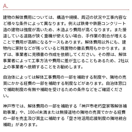
A.
建物の解体費用については、構造や規模、周辺の状況や工事内容な
ど様々な条件によって異なります。例えば鉄骨や鉄筋コンクリート
造の建物は強度が高いため、木造より費用が高くなります。また接
道している道路が狭く重機が使えない場合、手作業の割合が増える
ことで費用が高額になるケースもあります。解体費用以外にも、建
物内に家財などが残っていると残置物の撤去費用もかかります。ま
ずは、事業者に見積書の作成を依頼してください。その際は、解体
事業者によって工事方法や費用に差が生じることもあるため、2社以
上の事業者へ依頼することをお勧めします。
自治体によっては解体工事費用の一部を補助する制度や、隣地の売
買にかかる経費の一部を補助する制度などがあります。自治体窓口
で補助制度の有無や補助を受けるための条件などをご確認くださ
い。
神戸市では、解体費用の一部を補助する「神戸市老朽空家等解体補
助事業」や、100㎡未満または無接道地の隣地の売買でかかる経費
の一部を売主及び買主に補助する「空き地活用応援制度の隣地統合
補助」があります。