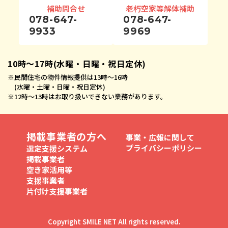
補助問合せ
老朽空家等解体補助
078-647-
078-647-
9933
9969
10時〜17時(水曜・日曜・祝日定休)
※
民間住宅の物件情報提供は13時〜16時
(水曜・土曜・日曜・祝日定休)
※
12時〜13時はお取り扱いできない業務があります。
掲載事業者の方へ
事業・広報に関して
プライバシーポリシー
選定支援システム
掲載事業者
空き家活用等
支援事業者
片付け支援事業者
Copyright SMILE NET All rights reserved.