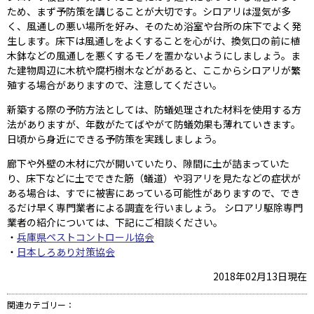
ため、まず予防策を講じることが大切です。シロアリは湿気が多
く、風通しの悪い場所を好み、そのため浴室や台所の床下でよく発
生します。床下は風通しをよくすることを心がけ、換気口の前に植
木鉢などの風通しを悪くするモノを置かないようにしましょう。ま
た建物周辺に木杭や腐朽樹木などがあると、ここからシロアリが繁
殖する場合がありますので、注意してください。
新築する際の予防方法としては、防蟻処理された材料を使用する方
法がありますが、年数がたてばやがて防蟻効果も薄れていきます。
日頃から身近にできる予防策を実践しましょう。
廊下や外壁の木材に穴が開いていたり、隙間に土が詰まっていた
り、床下などに土でできた筋（蟻道）や羽アリを見たなどの症状が
ある場合は、すでに被害にあっている可能性がありますので、でき
るだけ早く専門業者による調査を行いましょう。 シロアリ駆除専門
業者の紹介については、下記にご相談ください。
・
兵庫県ペストコントロール協会
・
日本しろあり対策協会
2018年02月13日現在
関連カテゴリー：