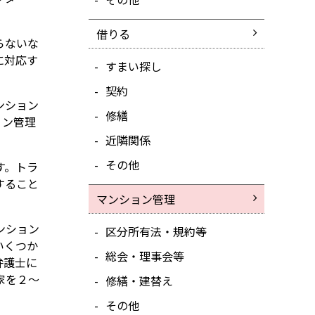
借りる
らないな
に対応す
すまい探し
契約
ンション
修繕
ョン管理
近隣関係
その他
す。トラ
すること
マンション管理
ンション
区分所有法・規約等
いくつか
総会・理事会等
弁護士に
家を２～
修繕・建替え
その他