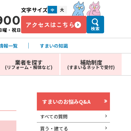
文字サイズ
大
中
900
アクセスはこちら
・日曜・祝日
検索
情報一覧
すまいの知識
業者を探す
補助制度
(リフォーム・解体など)
(すまいるネットで受付)
すまいのお悩みQ&A
すべての質問
買う・建てる