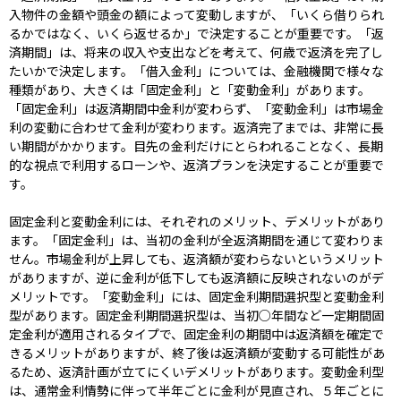
入物件の金額や頭金の額によって変動しますが、「いくら借りられ
るかではなく、いくら返せるか」で決定することが重要です。「返
済期間」は、将来の収入や支出などを考えて、何歳で返済を完了し
たいかで決定します。「借入金利」については、金融機関で様々な
種類があり、大きくは「固定金利」と「変動金利」があります。
「固定金利」は返済期間中金利が変わらず、「変動金利」は市場金
利の変動に合わせて金利が変わります。返済完了までは、非常に長
い期間がかかります。目先の金利だけにとらわれることなく、長期
的な視点で利用するローンや、返済プランを決定することが重要で
す。
固定金利と変動金利には、それぞれのメリット、デメリットがあり
ます。「固定金利」は、当初の金利が全返済期間を通じて変わりま
せん。市場金利が上昇しても、返済額が変わらないというメリット
がありますが、逆に金利が低下しても返済額に反映されないのがデ
メリットです。「変動金利」には、固定金利期間選択型と変動金利
型があります。固定金利期間選択型は、当初○年間など一定期間固
定金利が適用されるタイプで、固定金利の期間中は返済額を確定で
きるメリットがありますが、終了後は返済額が変動する可能性があ
るため、返済計画が立てにくいデメリットがあります。変動金利型
は、通常金利情勢に伴って半年ごとに金利が見直され、５年ごとに