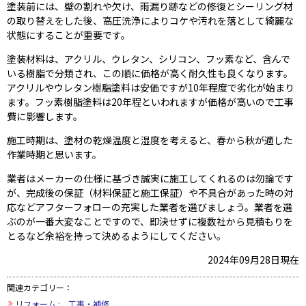
塗装前には、壁の割れや欠け、雨漏り跡などの修復とシーリング材
の取り替えをした後、高圧洗浄によりコケや汚れを落として綺麗な
状態にすることが重要です。
塗装材料は、アクリル、ウレタン、シリコン、フッ素など、含んで
いる樹脂で分類され、この順に価格が高く耐久性も良くなります。
アクリルやウレタン樹脂塗料は安価ですが10年程度で劣化が始まり
ます。フッ素樹脂塗料は20年程といわれますが価格が高いので工事
費に影響します。
施工時期は、塗材の乾燥温度と湿度を考えると、春から秋が適した
作業時期と思います。
業者はメーカーの仕様に基づき誠実に施工してくれるのは勿論です
が、完成後の保証（材料保証と施工保証）や不具合があった時の対
応などアフターフォローの充実した業者を選びましょう。業者を選
ぶのが一番大変なことですので、即決せずに複数社から見積もりを
とるなど余裕を持って決めるようにしてください。
2024年09月28日現在
関連カテゴリー：
リフォーム
:
工事・補修