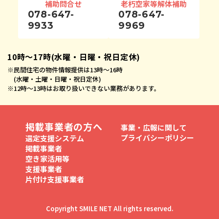
補助問合せ
老朽空家等解体補助
078-647-
078-647-
9933
9969
10時〜17時(水曜・日曜・祝日定休)
※
民間住宅の物件情報提供は13時〜16時
(水曜・土曜・日曜・祝日定休)
※
12時〜13時はお取り扱いできない業務があります。
掲載事業者の方へ
事業・広報に関して
プライバシーポリシー
選定支援システム
掲載事業者
空き家活用等
支援事業者
片付け支援事業者
Copyright SMILE NET All rights reserved.