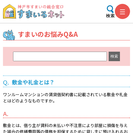
検索
すまいのお悩みQ&A
キ
ー
ワ
ー
Q.
敷金や礼金とは？
ド
検
ワンルームマンションの賃貸借契約書に記載されている敷金や礼金
索
とはどのようなものですか。
A.
敷金とは、借り主が賃料の未払いや不注意により部屋に損傷を与え
た場合の修繕費用等の債務を担保するために貸し主に預け入れるお