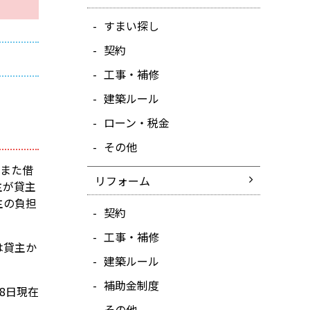
すまい探し
契約
工事・補修
建築ルール
ローン・税金
その他
。また借
リフォーム
主が貸主
主の負担
契約
工事・補修
は貸主か
建築ルール
補助金制度
28日現在
その他