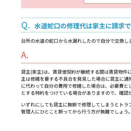
ー
ワ
ー
Q.
水道蛇口の修理代は家主に請求で
ド
検
台所の水道の蛇口から水漏れしたので自分で交換し
索
A.
貸主(家主)は、賃貸借契約が継続する間は賃貸物件
主は修繕を要する不具合を発見した場合に貸主に通
に代わって自分の費用で修繕した場合は、必要費と
とする特約をつけている場合がありますので、確認
いずれにしても貸主に無断で修理してしまうとトラ
管理人にひとこと断ってから行う方が無難でしょう