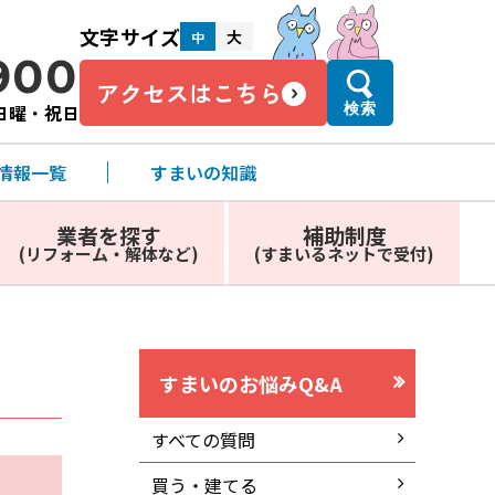
文字サイズ
大
中
900
アクセスはこちら
・日曜・祝日
検索
情報一覧
すまいの知識
業者を探す
補助制度
(リフォーム・解体など)
(すまいるネットで受付)
すまいのお悩みQ&A
すべての質問
買う・建てる