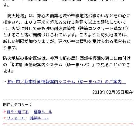
す。
「防火地域」は、都心の商業地域や幹線道路沿線沿いなどを中心に
指定され、１００平米を超える又は３階建て以上の建物について
は、火災に対して最も強い耐火建築物（鉄筋コンクリート造など）
とすること等が義務づけられています。このように防火地域では、
厳しい制限が加わりますが、建ぺい率の緩和を受けられる場合もあ
ります。
防火地域の指定区域は、神戸市都市局計画部指導課の窓口に備付け
の「都市計画情報案内システム（ゆーまっぷ）」で見ることができ
ます。
・
神戸市／都市計画情報案内システム（ゆーまっぷ）のご案内
2018年02月05日現在
関連カテゴリー：
買う・建てる
:
建築ルール
リフォーム
:
建築ルール