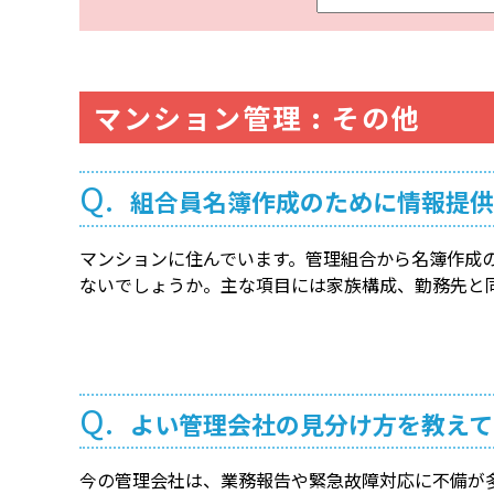
ー
ワ
ー
ド
マンション管理 : その他
検
索
Q.
組合員名簿作成のために情報提供
マンションに住んでいます。管理組合から名簿作成
ないでしょうか。主な項目には家族構成、勤務先と
Q.
よい管理会社の見分け方を教えて
今の管理会社は、業務報告や緊急故障対応に不備が