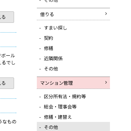
借りる
見る
すまい探し
契約
修繕
でボール
近隣関係
えるでし
その他
マンション管理
見る
区分所有法・規約等
総会・理事会等
修繕・建替え
うなもの
その他