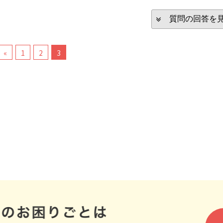
質問の回答を
«
1
2
3