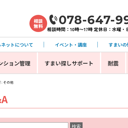
078-647-9
相談
無料
相談時間：10時〜17時 定休日：水曜
るネットについて
イベント・講座
すまいの
ンション管理
すまい探しサポート
耐震
: その他
A