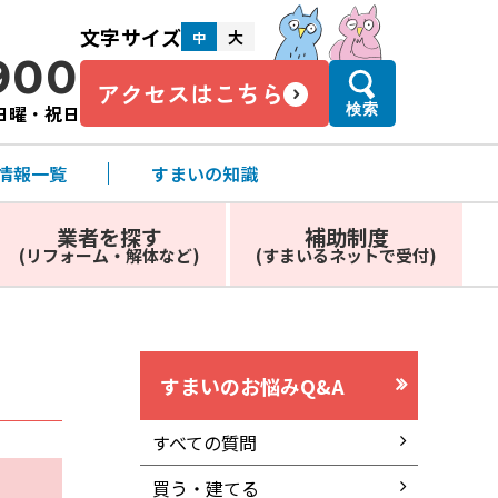
文字サイズ
大
中
900
アクセスはこちら
・日曜・祝日
検索
情報一覧
すまいの知識
業者を探す
補助制度
(リフォーム・解体など)
(すまいるネットで受付)
すまいのお悩みQ&A
すべての質問
買う・建てる