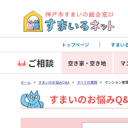
トップページ
すまい
ご相談
空き家・空き地
マ
ホーム
>
すまいのお悩みQ&A
>
すべての質問
>
マンション管理 
すまいのお悩みQ&
キ