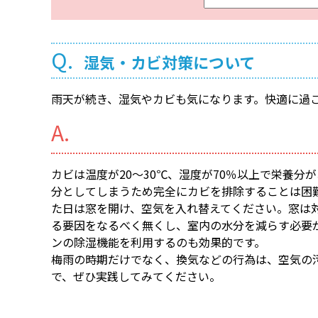
ー
ワ
ー
Q.
湿気・カビ対策について
ド
検
雨天が続き、湿気やカビも気になります。快適に過
索
A.
カビは温度が20～30℃、湿度が70％以上で栄養
分としてしまうため完全にカビを排除することは困
た日は窓を開け、空気を入れ替えてください。窓は
る要因をなるべく無くし、室内の水分を減らす必要
ンの除湿機能を利用するのも効果的です。
梅雨の時期だけでなく、換気などの行為は、空気の
で、ぜひ実践してみてください。