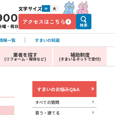
文字サイズ
大
中
900
アクセスはこちら
・日曜・祝日
検索
情報一覧
すまいの知識
業者を探す
補助制度
(リフォーム・解体など)
(すまいるネットで受付)
すまいのお悩みQ&A
すべての質問
買う・建てる