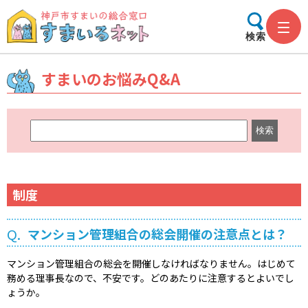
検索
すまいのお悩みQ&A
キ
ー
ワ
ー
ド
制度
検
索
Q.
マンション管理組合の総会開催の注意点とは？
マンション管理組合の総会を開催しなければなりません。はじめて
務める理事長なので、不安です。どのあたりに注意するとよいでし
ょうか。