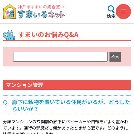
検索
すまいのお悩みQ&A
キ
ー
ワ
ー
ド
マンション管理
検
索
Q.
廊下に私物を置いている住民がいるが、どうした
らいいか？
分譲マンションの玄関前の廊下にベビーカーや自転車がよく置かれ
ています。通行の邪魔だし何かあったときが心配です。どのように
注意すればいいでしょうか。